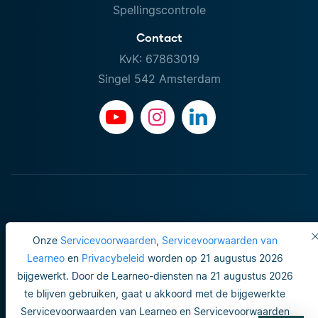
Spellingscontrole
Contact
KvK: 67863019
Singel 542 Amsterdam
Onze
Servicevoorwaarden
,
Servicevoorwaarden van
Learneo
en
Privacybeleid
worden op 21 augustus 2026
bijgewerkt. Door de Learneo-diensten na 21 augustus 2026
Gebruiksvoorwaarden
te blijven gebruiken, gaat u akkoord met de bijgewerkte
Servicevoorwaarden van Learneo en Servicevoorwaarden
Do not sell or share my personal info