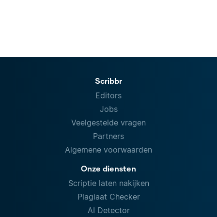
Scribbr
Editors
Jobs
Veelgestelde vragen
Partners
Algemene voorwaarden
Onze diensten
Scriptie laten nakijken
Plagiaat Checker
AI Detector