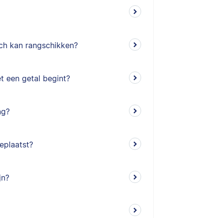
sch kan rangschikken?
et een getal begint?
ng?
eplaatst?
jn?