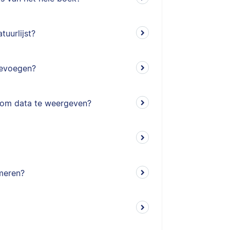
tuurlijst?
toevoegen?
n om data te weergeven?
mmeren?