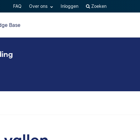
FAQ
Over ons
Inloggen
Zoeken
dge Base
ding
 vallen