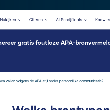
Nakijken
Citeren
AI Schrijftools
Knowle
ereer gratis foutloze APA-bronvermel
en vallen volgens de APA-stijl onder persoonlijke communicatie?
Welke brontypen