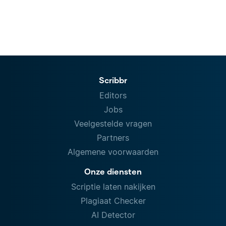
Scribbr
Editors
Jobs
Veelgestelde vragen
Partners
Algemene voorwaarden
Onze diensten
Scriptie laten nakijken
Plagiaat Checker
AI Detector