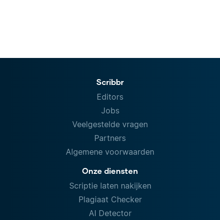
Scribbr
Editors
Jobs
Veelgestelde vragen
Partners
Algemene voorwaarden
Onze diensten
Scriptie laten nakijken
Plagiaat Checker
AI Detector