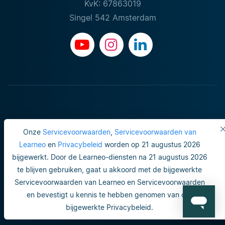
KvK: 67863019
Singel 542 Amsterdam
Onze
Servicevoorwaarden
,
Servicevoorwaarden van
Learneo
en
Privacybeleid
worden op 21 augustus 2026
bijgewerkt. Door de Learneo-diensten na 21 augustus 2026
Gebruiksvoorwaarden
te blijven gebruiken, gaat u akkoord met de bijgewerkte
Servicevoorwaarden van Learneo en Servicevoorwaarden
Do not sell or share my personal info
en bevestigt u kennis te hebben genomen van ons
Veiligheid en privacy
bijgewerkte Privacybeleid.