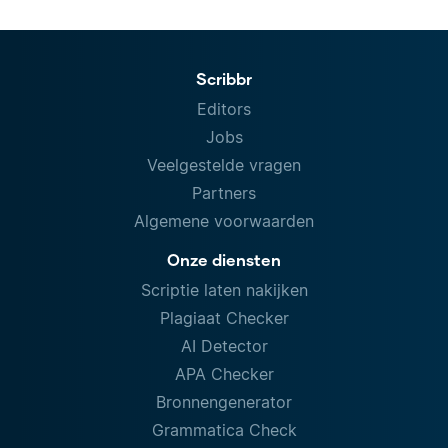
Scribbr
Editors
Jobs
Veelgestelde vragen
Partners
Algemene voorwaarden
Onze diensten
Scriptie laten nakijken
Plagiaat Checker
AI Detector
APA Checker
Bronnengenerator
Grammatica Check