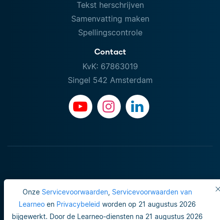
Tekst herschrijven
Samenvatting maken
Spellingscontrole
Contact
KvK: 67863019
Singel 542 Amsterdam
Onze
Servicevoorwaarden
,
Servicevoorwaarden van
Learneo
en
Privacybeleid
worden op 21 augustus 2026
bijgewerkt. Door de Learneo-diensten na 21 augustus 2026