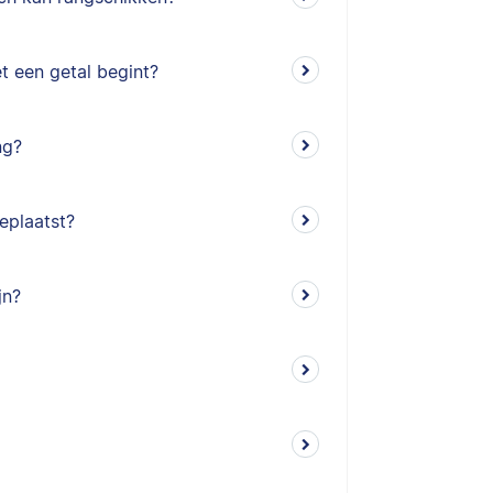
et een getal begint?
ng?
eplaatst?
jn?