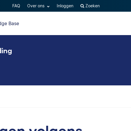
FAQ
Over ons
Inloggen
Zoeken
dge Base
ding
lagen volgens