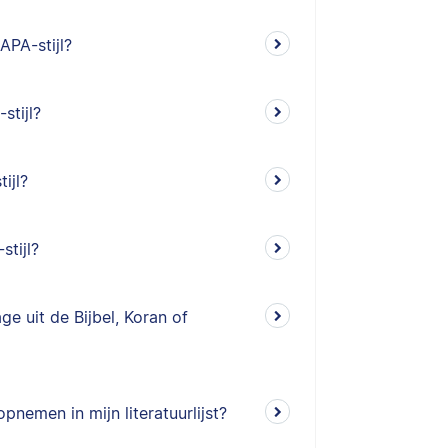
PA-stijl?
stijl?
ijl?
stijl?
e uit de Bijbel, Koran of
pnemen in mijn literatuurlijst?