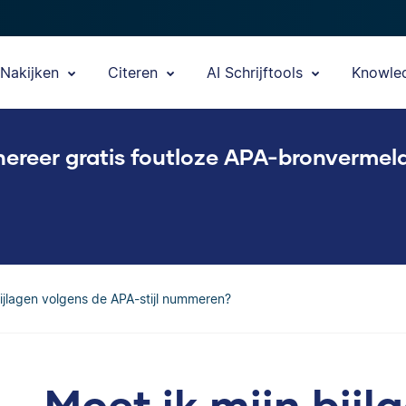
Nakijken
Citeren
AI Schrijftools
Knowle
ereer gratis foutloze APA-bronvermel
bijlagen volgens de APA-stijl nummeren?
Moet ik mijn bij