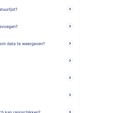
tuurlijst?
toevoegen?
n om data te weergeven?
sch kan rangschikken?