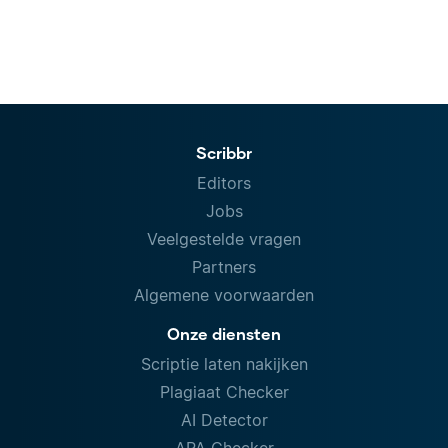
Scribbr
Editors
Jobs
Veelgestelde vragen
Partners
Algemene voorwaarden
Onze diensten
Scriptie laten nakijken
Plagiaat Checker
AI Detector
APA Checker