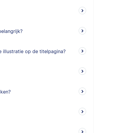
belangrijk?
llustratie op de titelpagina?
iken?