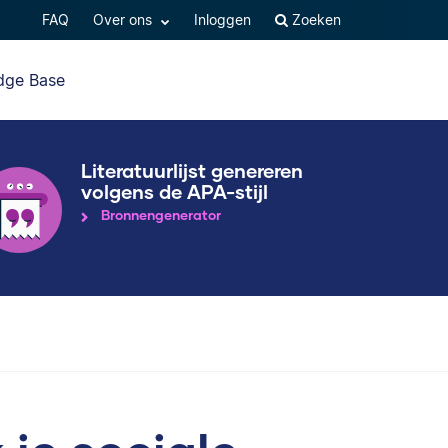
FAQ
Over ons
Inloggen
Zoeken
dge Base
Literatuurlijst genereren
volgens de APA-stijl
Bronnengenerator