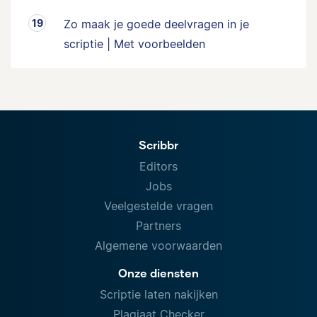
Zo maak je goede deelvragen in je
scriptie | Met voorbeelden
Scribbr
Editors
Jobs
Veelgestelde vragen
Partners
Algemene voorwaarden
Onze diensten
Scriptie laten nakijken
Plagiaat Checker