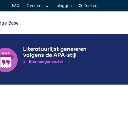
FAQ
Over ons
Inloggen
Zoeken
dge Base
Literatuurlijst genereren
volgens de APA-stijl
Bronnengenerator