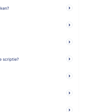
iken?
 scriptie?