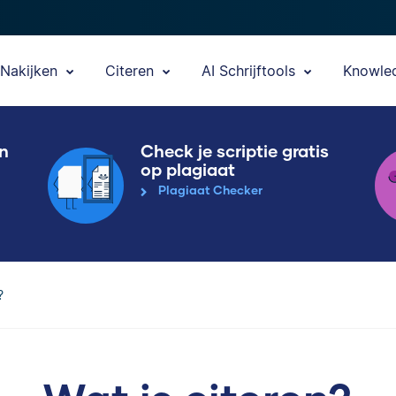
Nakijken
Citeren
AI Schrijftools
Knowle
en
Check je scriptie gratis
op plagiaat
Plagiaat Checker
?