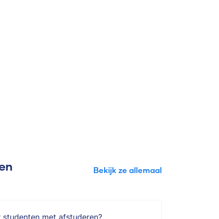
gen
Bekijk ze allemaal
r studenten met afstuderen?