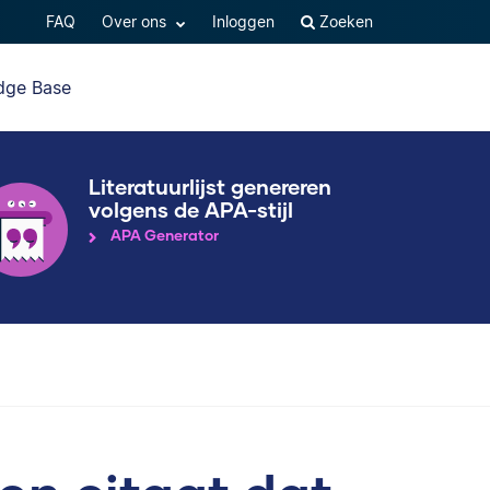
FAQ
Over ons
Inloggen
Zoeken
dge Base
Literatuurlijst genereren
volgens de APA-stijl
APA Generator