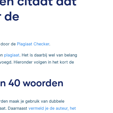
en citaat dat
r de
 door de
Plagiaat Checker
.
en
plagiaat
. Het is daarbij wel van belang
oegd. Hieronder volgen in het kort de
an 40 woorden
orden maak je gebruik van dubbele
taat. Daarnaast
vermeld je de auteur, het