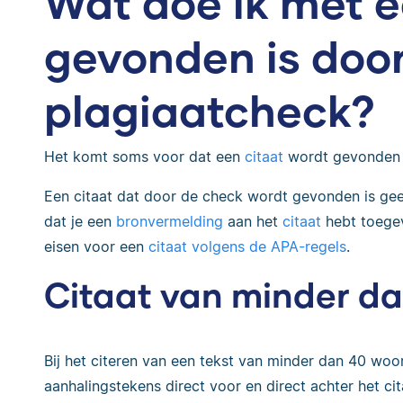
Wat doe ik met e
gevonden is doo
plagiaatcheck?
Het komt soms voor dat een
citaat
wordt gevonden
Een citaat dat door de check wordt gevonden is ge
dat je een
bronvermelding
aan het
citaat
hebt toegev
eisen voor een
citaat volgens de APA-regels
.
Citaat van minder d
Bij het citeren van een tekst van minder dan 40 wo
aanhalingstekens direct voor en direct achter het ci