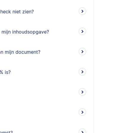
heck niet zien?
n mijn inhoudsopgave?
van mijn document?
% is?
komst?