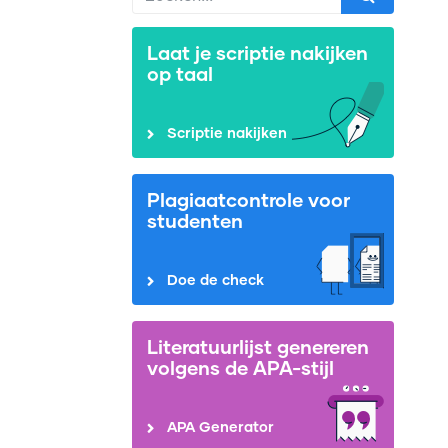
Laat je scriptie nakijken
op taal
Scriptie nakijken
Plagiaatcontrole voor
studenten
Doe de check
Literatuurlijst genereren
volgens de APA-stijl
APA Generator