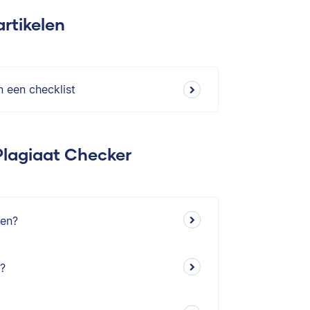
artikelen
n een checklist
Plagiaat Checker
ken?
r?