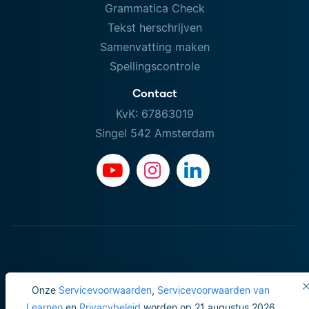
Grammatica Check
Tekst herschrijven
Samenvatting maken
Spellingscontrole
Contact
KvK: 67863019
Singel 542 Amsterdam
Onze
Servicevoorwaarden
,
Servicevoorwaarden van
Learneo
en
Privacybeleid
worden op 21 augustus 2026