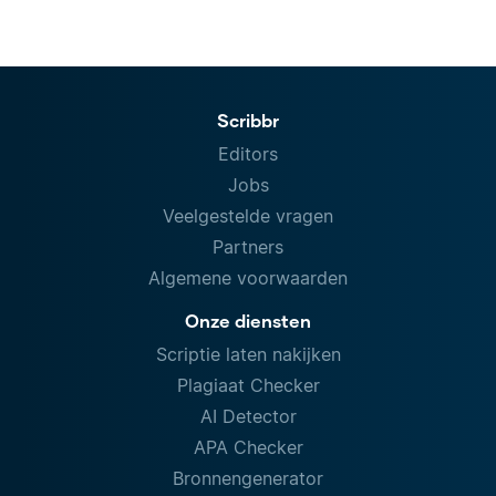
Scribbr
Editors
Jobs
Veelgestelde vragen
Partners
Algemene voorwaarden
Onze diensten
Scriptie laten nakijken
Plagiaat Checker
AI Detector
APA Checker
Bronnengenerator