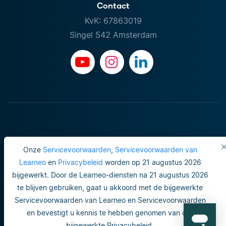
Contact
KvK: 67863019
Singel 542 Amsterdam
Onze
Servicevoorwaarden
,
Servicevoorwaarden van
Learneo
en
Privacybeleid
worden op 21 augustus 2026
bijgewerkt. Door de Learneo-diensten na 21 augustus 2026
Gebruiksvoorwaarden
te blijven gebruiken, gaat u akkoord met de bijgewerkte
Servicevoorwaarden van Learneo en Servicevoorwaarden
Do not sell or share my personal info
en bevestigt u kennis te hebben genomen van ons
Veiligheid en privacy
bijgewerkte Privacybeleid.