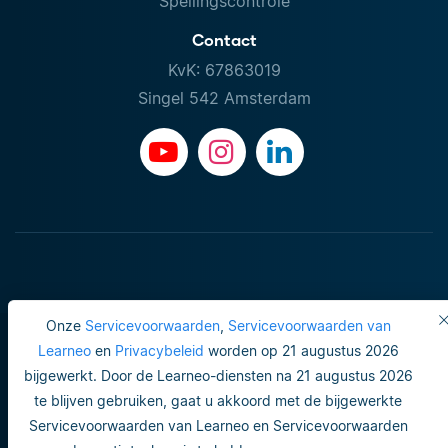
Spellingscontrole
Contact
KvK: 67863019
Singel 542 Amsterdam
Onze
Servicevoorwaarden
,
Servicevoorwaarden van
Learneo
en
Privacybeleid
worden op 21 augustus 2026
bijgewerkt. Door de Learneo-diensten na 21 augustus 2026
Gebruiksvoorwaarden
te blijven gebruiken, gaat u akkoord met de bijgewerkte
Servicevoorwaarden van Learneo en Servicevoorwaarden
Do not sell or share my personal info