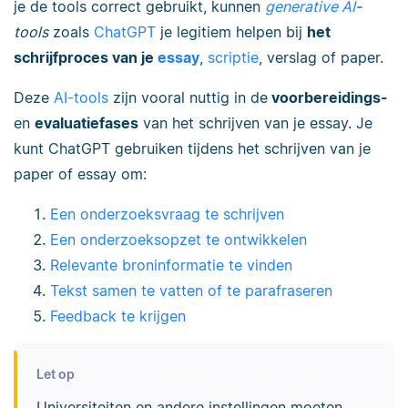
je de tools correct gebruikt, kunnen
generative AI
-
tools
zoals
ChatGPT
je legitiem helpen bij
het
schrijfproces van je
essay
,
scriptie
, verslag of paper.
Deze
AI-tools
zijn vooral nuttig in de
voorbereidings-
en
evaluatiefases
van het schrijven van je essay. Je
kunt ChatGPT gebruiken tijdens het schrijven van je
paper of essay om:
Een onderzoeksvraag te schrijven
Een onderzoeksopzet te ontwikkelen
Relevante broninformatie te vinden
Tekst samen te vatten of te parafraseren
Feedback te krijgen
Let op
Universiteiten en andere instellingen moeten