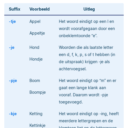
Suffix
Voorbeeld
Uitleg
-tje
Appel
Het woord eindigt op een l en
wordt voorafgegaan door een
Appeltje
onbeklemtoonde “e”.
-je
Hond
Woorden die als laatste letter
een d, f, k, p, s of t hebben (in
Hondje
de uitspraak) krijgen -je als
achtervoegsel.
-pje
Boom
Het woord eindigt op “m” en er
gaat een lange klank aan
Boompje
vooraf. Daarom wordt -pje
toegevoegd.
-kje
Ketting
Het woord eindigt op -ing, heeft
meerdere lettergrepen en de
Kettinkje
klemtoon ligt op de lettergreep