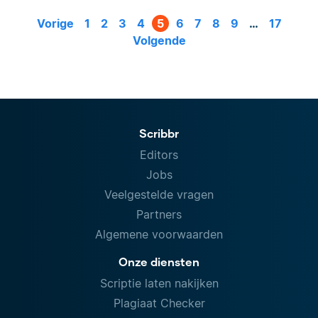
Vorige
1
2
3
4
5
6
7
8
9
…
17
Volgende
Scribbr
Editors
Jobs
Veelgestelde vragen
Partners
Algemene voorwaarden
Onze diensten
Scriptie laten nakijken
Plagiaat Checker