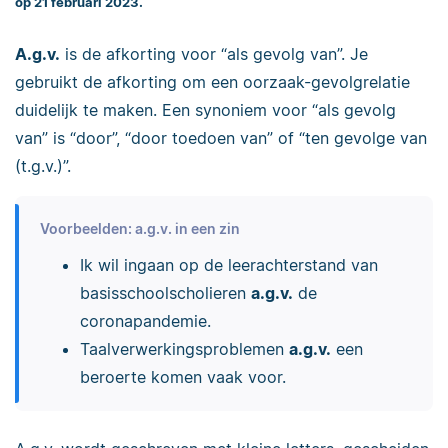
op 21 februari 2023.
A.g.v.
is de afkorting voor “als gevolg van”. Je
gebruikt de afkorting om een oorzaak-gevolgrelatie
duidelijk te maken.
Een synoniem voor “als gevolg
van” is “door”, “door toedoen van” of “ten gevolge van
(t.g.v.)”.
Voorbeelden: a.g.v. in een zin
Ik wil ingaan op de leerachterstand van
basisschoolscholieren
a.g.v.
de
coronapandemie.
Taalverwerkingsproblemen
a.g.v.
een
beroerte komen vaak voor.