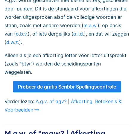
A.g.v. wordt geschreven met kleine letters, gescheiden
door punten. Dit is de standaard voor afkortingen die
worden uitgesproken alsof de volledige woorden er
staan, zoals met andere woorden (
m.a.w.
), op basis
van (
o.b.v.
), of iets dergelijks (
o.i.d.
), en dat wil zeggen
(
d.w.z.
).
Alleen als je een afkorting letter voor letter uitspreekt
(zoals “btw”) worden de scheidingspunten
weggelaten.
Probeer de gratis Scribbr Spellingscontrole
Verder lezen:
A.g.v. of agv? | Afkorting, Betekenis &
Voorbeelden
M.a.w. of *maw? | Afkorting,