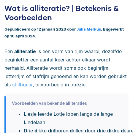
Wat is alliteratie? | Betekenis &
Voorbeelden
Gepubliceerd op 12 januari 2023 door
Julia Merkus
. Bijgewerkt
op 10 april 2024.
Een
alliteratie
is een vorm van rijm waarbij dezelfde
beginletter een aantal keer achter elkaar wordt
herhaald. Alliteratie wordt soms ook beginrijm,
letterrijm of stafrijm genoemd en kan worden gebruikt
als
stijlfiguur
, bijvoorbeeld in poëzie.
Voorbeelden van bekende alliteraties
L
iesje
l
eerde
L
otje
l
open
l
angs de
l
ange
L
indelaan
D
rie
d
ikke
d
rilboren
d
rillen
d
oor
d
rie
d
ikke
d
eur