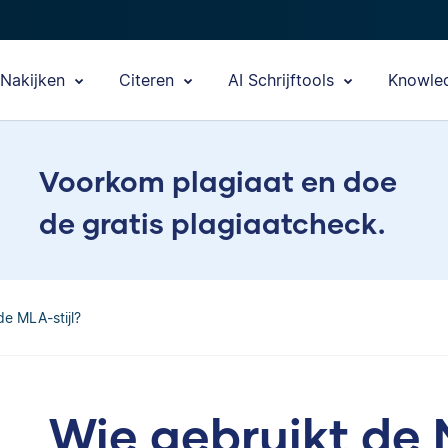
Nakijken
Citeren
AI Schrijftools
Knowle
Voorkom plagiaat en doe
de gratis plagiaatcheck.
de MLA-stijl?
Wie gebruikt de 