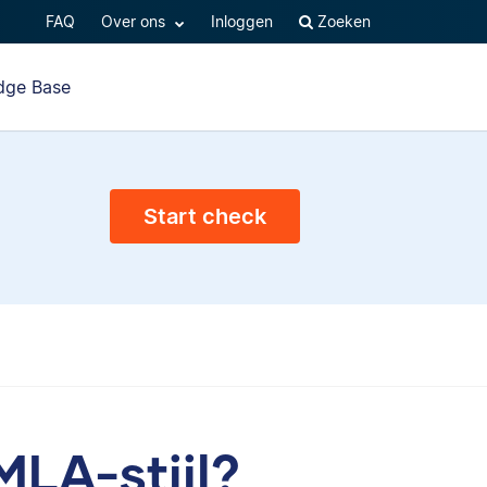
FAQ
Over ons
Inloggen
Zoeken
dge Base
Start check
MLA-stijl?