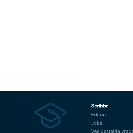
Scribbr
Editors
Jobs
Veelgestelde vrag