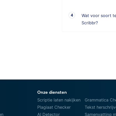
Wat voor soort te
Scribbr?
Onze diensten
Scriptie laten nakijken
Grammatica Ch
Plagiaat Checker
Tekst herschrij
en
AI Detector
Samenvatting 