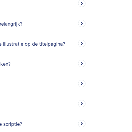
belangrijk?
llustratie op de titelpagina?
iken?
 scriptie?