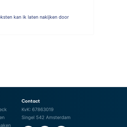
ksten kan ik laten nakijken door
Contact
eck
KvK: 67863019
ven
Singel 542 Amsterdam
maken