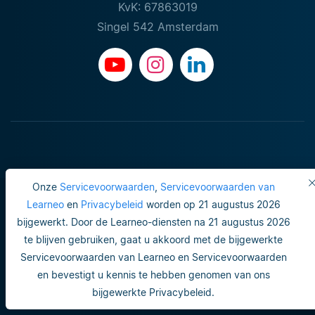
KvK: 67863019
Singel 542 Amsterdam
Onze
Servicevoorwaarden
,
Servicevoorwaarden van
Learneo
en
Privacybeleid
worden op 21 augustus 2026
bijgewerkt. Door de Learneo-diensten na 21 augustus 2026
Gebruiksvoorwaarden
te blijven gebruiken, gaat u akkoord met de bijgewerkte
Servicevoorwaarden van Learneo en Servicevoorwaarden
Do not sell or share my personal info
en bevestigt u kennis te hebben genomen van ons
Veiligheid en privacy
bijgewerkte Privacybeleid.