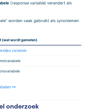
abele
(
response variable
) verandert als
bele” worden vaak gebruikt als synoniemen
ct (wat wordt gemeten)
kelijke variabele
mstvariabele
onsvariabele
abelen
eel onderzoek