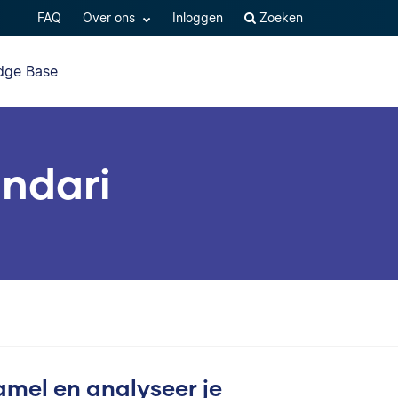
FAQ
Over ons
Inloggen
Zoeken
dge Base
andari
mel en analyseer je