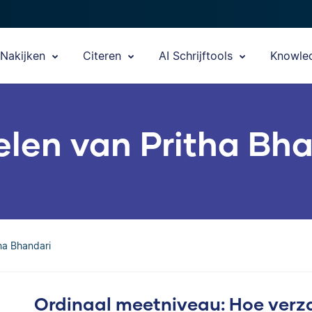
Nakijken
Citeren
AI Schrijftools
Knowle
elen van Pritha Bh
tha Bhandari
Ordinaal meetniveau: Hoe verza