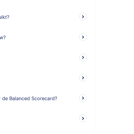
ikt?
ow?
r de Balanced Scorecard?