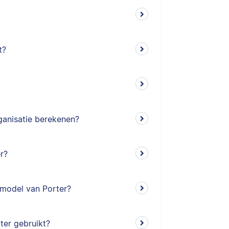
t?
ganisatie berekenen?
r?
enmodel van Porter?
ter gebruikt?