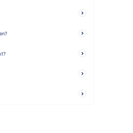
ren?
kt?