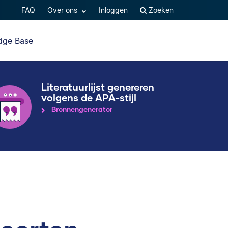
FAQ
Over ons
Inloggen
Zoeken
dge Base
Literatuurlijst genereren
volgens de APA-stijl
Bronnengenerator