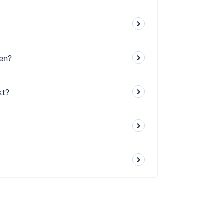
ren?
kt?