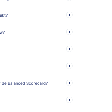
ikt?
ow?
r de Balanced Scorecard?