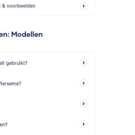
g & voorbeelden
en: Modellen
ll gebruikt?
Wiersema?
gen?