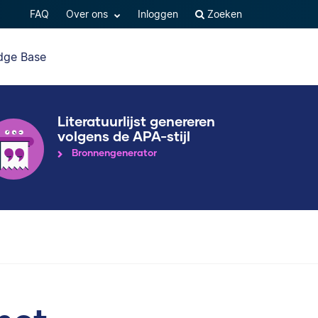
FAQ
Over ons
Inloggen
Zoeken
dge Base
Literatuurlijst genereren
volgens de APA-stijl
Bronnengenerator