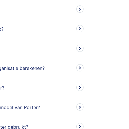
t?
ganisatie berekenen?
r?
enmodel van Porter?
ter gebruikt?