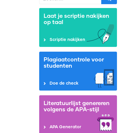
Laat je scriptie nakijken
op taal
Scriptie nakijken
Plagiaatcontrole voor
studenten
Doe de check
Literatuurlijst genereren
volgens de APA-stijl
APA Generator