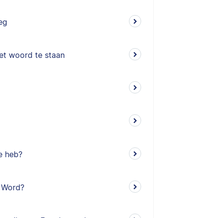
weg
het woord te staan
ie heb?
n Word?