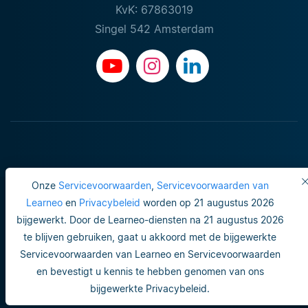
KvK: 67863019
Singel 542 Amsterdam
Onze
Servicevoorwaarden
,
Servicevoorwaarden van
Learneo
en
Privacybeleid
worden op 21 augustus 2026
bijgewerkt. Door de Learneo-diensten na 21 augustus 2026
Gebruiksvoorwaarden
te blijven gebruiken, gaat u akkoord met de bijgewerkte
Servicevoorwaarden van Learneo en Servicevoorwaarden
Do not sell or share my personal info
en bevestigt u kennis te hebben genomen van ons
Veiligheid en privacy
bijgewerkte Privacybeleid.