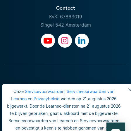
Contact
KvK: 67863019
Singel 542 Amsterdam
Onze
Servicevoorwaarden
,
Servicevoorwaarden van
Learneo
en
Privacybeleid
worden op 21 augustus 2026
bijgewerkt. Door de Learneo-diensten na 21 augustus 2026
Gebruiksvoorwaarden
te blijven gebruiken, gaat u akkoord met de bijgewerkte
Servicevoorwaarden van Learneo en Servicevoorwaarden
Do not sell or share my personal info
en bevestigt u kennis te hebben genomen van ons