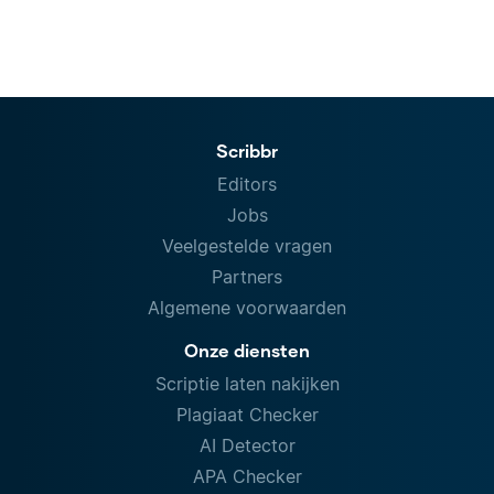
Scribbr
Editors
Jobs
Veelgestelde vragen
Partners
Algemene voorwaarden
Onze diensten
Scriptie laten nakijken
Plagiaat Checker
AI Detector
APA Checker