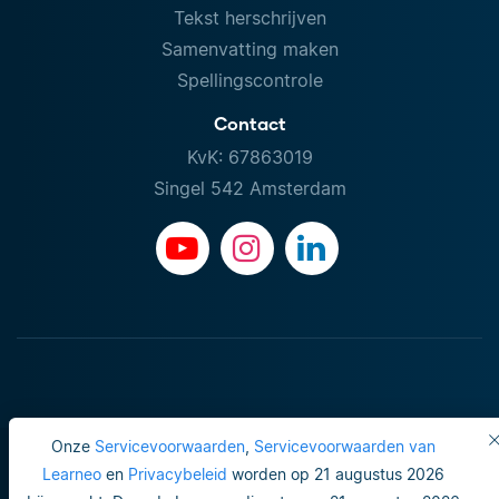
Tekst herschrijven
Samenvatting maken
Spellingscontrole
Contact
KvK: 67863019
Singel 542 Amsterdam
Onze
Servicevoorwaarden
,
Servicevoorwaarden van
Learneo
en
Privacybeleid
worden op 21 augustus 2026