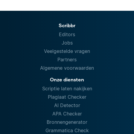
Scribbr
Editors
Jobs
Veelgestelde vragen
Partners
Algemene voorwaarden
Onze diensten
Scriptie laten nakijken
Plagiaat Checker
AI Detector
APA Checker
Bronnengenerator
Grammatica Check