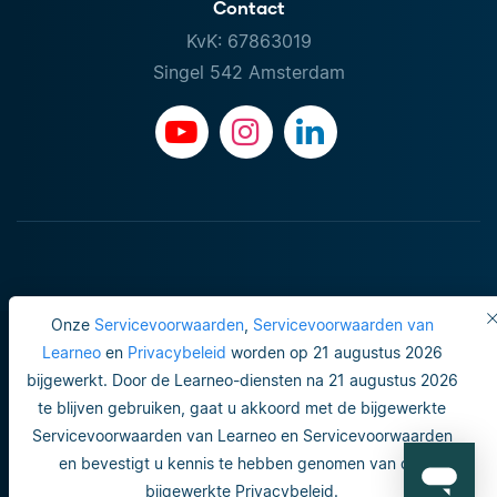
Contact
KvK: 67863019
Singel 542 Amsterdam
Onze
Servicevoorwaarden
,
Servicevoorwaarden van
Learneo
en
Privacybeleid
worden op 21 augustus 2026
bijgewerkt. Door de Learneo-diensten na 21 augustus 2026
Gebruiksvoorwaarden
te blijven gebruiken, gaat u akkoord met de bijgewerkte
Servicevoorwaarden van Learneo en Servicevoorwaarden
Do not sell or share my personal info
en bevestigt u kennis te hebben genomen van ons
Veiligheid en privacy
bijgewerkte Privacybeleid.