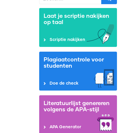
Laat je scriptie nakijken
op taal
Scriptie nakijken
Plagiaatcontrole voor
studenten
Doe de check
Literatuurlijst genereren
volgens de APA-stijl
APA Generator