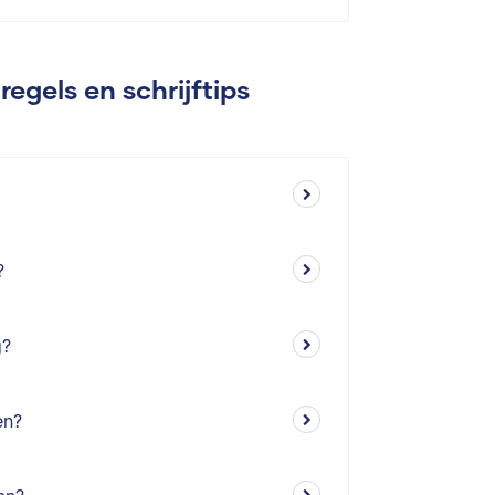
egels en schrijftips
?
g?
en?