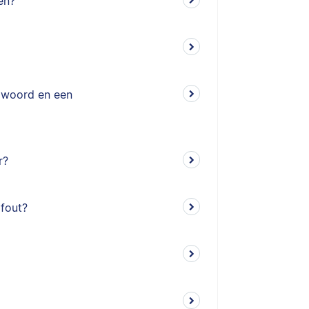
en?
amwoord en een
r?
 fout?