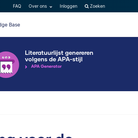
FAQ
Over ons
Inloggen
Zoeken
dge Base
Literatuurlijst genereren
volgens de APA-stijl
APA Generator