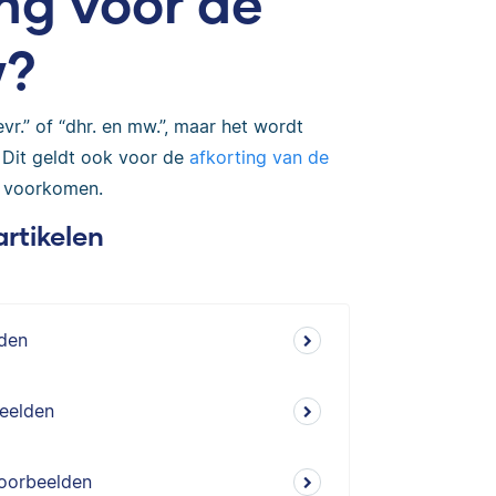
ing voor de
w?
r.” of “dhr. en mw.”, maar het wordt
 Dit geldt ook voor de
afkorting van de
l voorkomen.
artikelen
lden
beelden
Voorbeelden