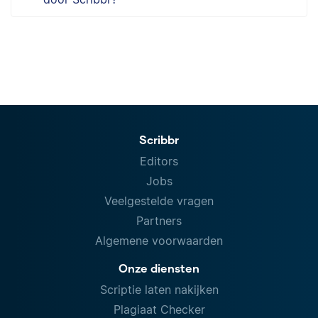
Scribbr
Editors
Jobs
Veelgestelde vragen
Partners
Algemene voorwaarden
Onze diensten
Scriptie laten nakijken
Plagiaat Checker