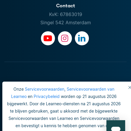
Contact
KvK: 67863019
Singel 542 Amsterdam
Onze
Servicevoorwaarden
,
Servicevoorwaarden van
Learneo
en
Privacybeleid
worden op 21 augustus 2026
bijgewerkt. Door de Learneo-diensten na 21 augustus 2026
Gebruiksvoorwaarden
te blijven gebruiken, gaat u akkoord met de bijgewerkte
Servicevoorwaarden van Learneo en Servicevoorwaarden
Do not sell or share my personal info
en bevestigt u kennis te hebben genomen van ons