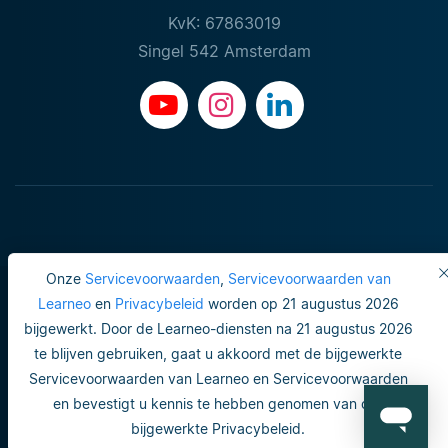
KvK: 67863019
Singel 542 Amsterdam
Onze
Servicevoorwaarden
,
Servicevoorwaarden van
Learneo
en
Privacybeleid
worden op 21 augustus 2026
bijgewerkt. Door de Learneo-diensten na 21 augustus 2026
Gebruiksvoorwaarden
te blijven gebruiken, gaat u akkoord met de bijgewerkte
Servicevoorwaarden van Learneo en Servicevoorwaarden
Do not sell or share my personal info
en bevestigt u kennis te hebben genomen van ons
Veiligheid en privacy
bijgewerkte Privacybeleid.