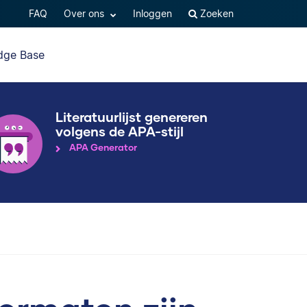
FAQ
Over ons
Inloggen
Zoeken
dge Base
Literatuurlijst genereren
volgens de APA-stijl
APA Generator