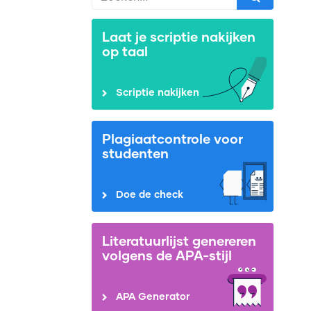
Laat je scriptie nakijken
op taal
Scriptie nakijken
Plagiaatcontrole voor
studenten
Doe de check
Literatuurlijst genereren
volgens de APA-stijl
APA Generator