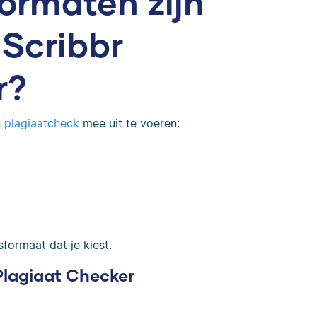
ormaten zijn
 Scribbr
r?
n
plagiaatcheck
mee uit te voeren:
formaat dat je kiest.
Plagiaat Checker