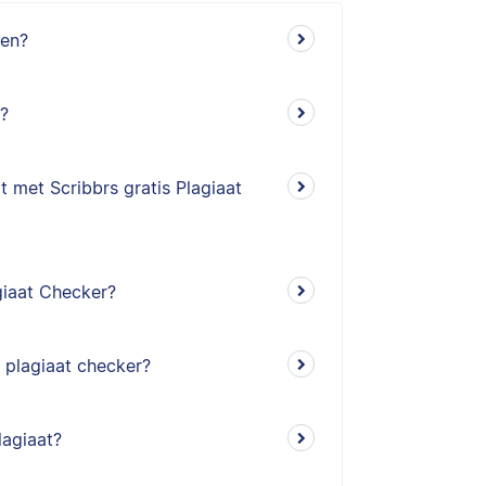
ken?
r?
 met Scribbrs gratis Plagiaat
giaat Checker?
m plagiaat checker?
lagiaat?