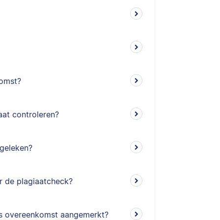
komst?
aat controleren?
geleken?
r de plagiaatcheck?
 als overeenkomst aangemerkt?