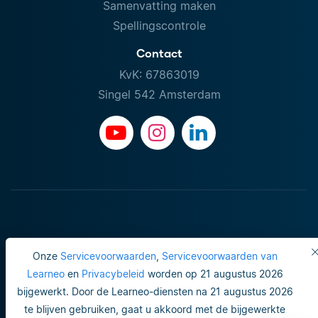
Samenvatting maken
Spellingscontrole
Contact
KvK: 67863019
Singel 542 Amsterdam
Onze
Servicevoorwaarden
,
Servicevoorwaarden van
Learneo
en
Privacybeleid
worden op 21 augustus 2026
bijgewerkt. Door de Learneo-diensten na 21 augustus 2026
Gebruiksvoorwaarden
te blijven gebruiken, gaat u akkoord met de bijgewerkte