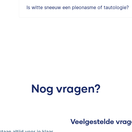
Is witte sneeuw een pleonasme of tautologie?
Nog vragen?
Veelgestelde vra
taan altijd voor je klaar.