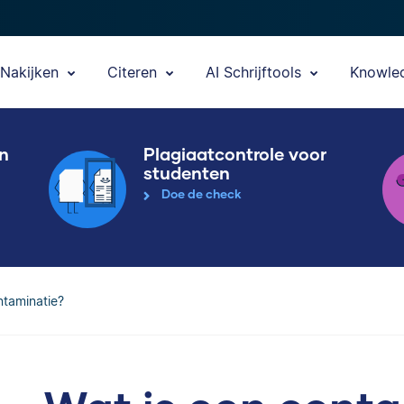
Nakijken
Citeren
AI Schrijftools
Knowle
en
Plagiaatcontrole voor
studenten
Doe de check
ntaminatie?