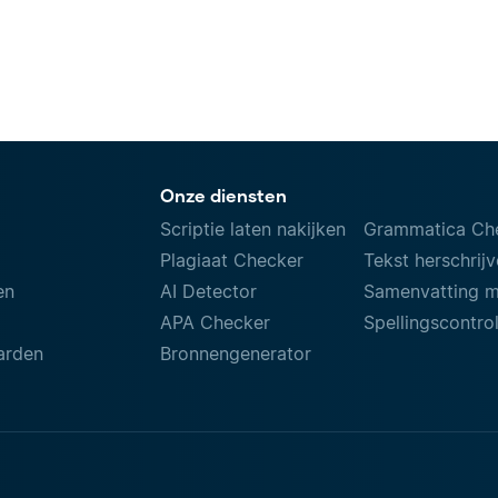
Onze diensten
Scriptie laten nakijken
Grammatica Ch
Plagiaat Checker
Tekst herschrij
en
AI Detector
Samenvatting 
APA Checker
Spellingscontro
arden
Bronnengenerator