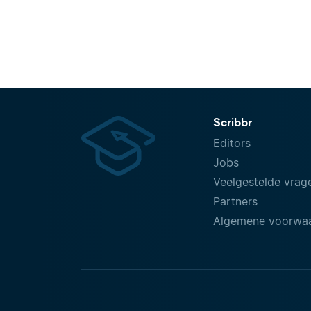
Scribbr
Editors
Jobs
Veelgestelde vrag
Partners
Algemene voorwa