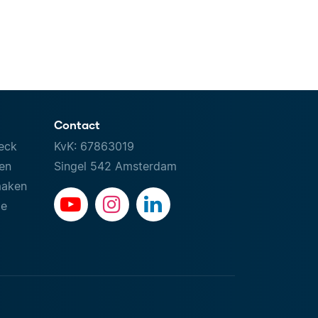
Contact
eck
KvK: 67863019
ven
Singel 542 Amsterdam
maken
le