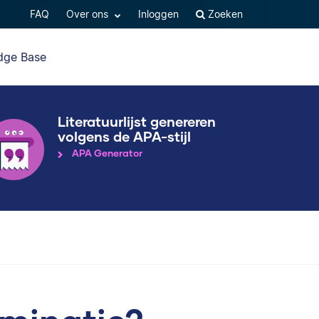
FAQ
Over ons
Inloggen
Zoeken
dge Base
Literatuurlijst genereren
volgens de APA-stijl
APA Generator