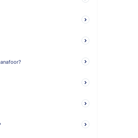
n anafoor?
?