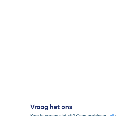
Vraag het ons
Kom je ergens niet uit? Geen probleem,
wij
s