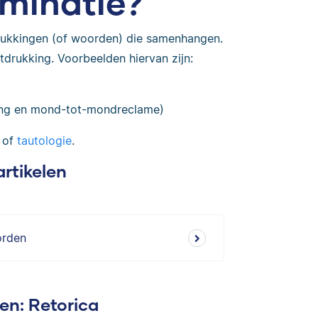
aminatie?
drukkingen (of woorden) die samenhangen.
drukking. Voorbeelden hiervan zijn:
g en mond-tot-mondreclame)
of
tautologie
.
artikelen
orden
en: Retorica