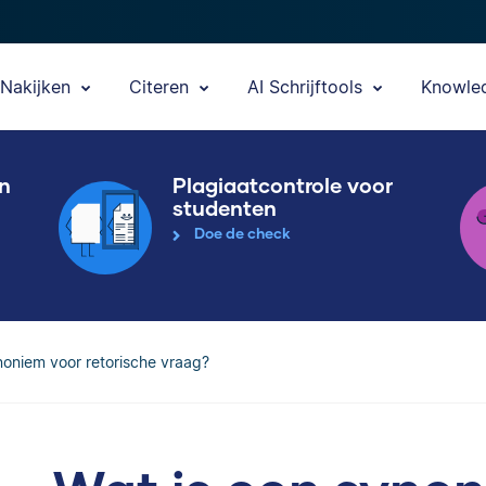
Nakijken
Citeren
AI Schrijftools
Knowle
en
Plagiaatcontrole voor
studenten
Doe de check
noniem voor retorische vraag?