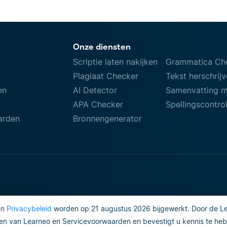
Onze diensten
Scriptie laten nakijken
Grammatica Ch
Plagiaat Checker
Tekst herschrij
en
AI Detector
Samenvatting 
APA Checker
Spellingscontro
arden
Bronnengenerator
en
Privacybeleid
worden op 21 augustus 2026 bijgewerkt. Door de Lea
Gebruiksvoorwaarden
Do not sell
n van Learneo en Servicevoorwaarden en bevestigt u kennis te heb