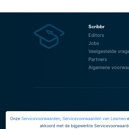
Scribbr
Editors
Jobs
Veelgestelde vrag
Partners
Algemene voorwa
Onze
Servicevoorwaarden
,
Servicevoorwaarden van Learneo
akkoord met de bijgewerkte Servicevoorwaarde