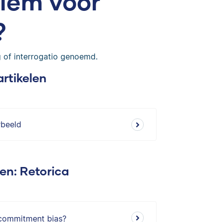
niem voor
?
 of interrogatio genoemd.
artikelen
rbeeld
en: Retorica
n commitment bias?