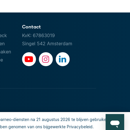
Contact
eck
KvK: 67863019
ven
Singel 542 Amsterdam
maken
le
rneo-diensten na 21 augustus 2026 te blijven gebruiken, gaat u
 or share my personal info
Veiligheid en privacy
ben genomen van ons bijgewerkte Privacybeleid.