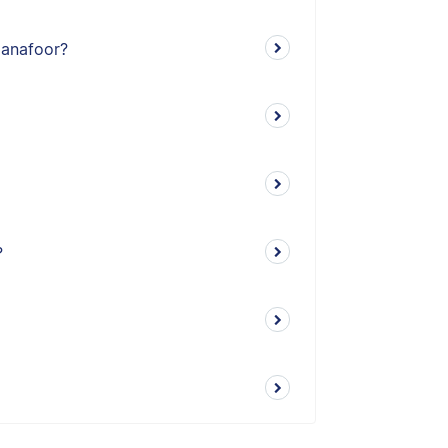
n anafoor?
?