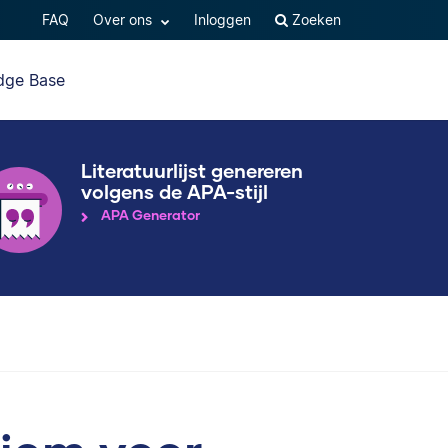
FAQ
Over ons
Inloggen
Zoeken
dge Base
Literatuurlijst genereren
volgens de APA-stijl
APA Generator