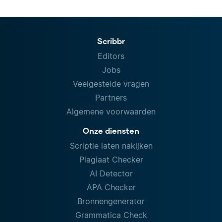
Scribbr
Editors
Jobs
Veelgestelde vragen
Partners
Algemene voorwaarden
Onze diensten
Scriptie laten nakijken
Plagiaat Checker
AI Detector
APA Checker
Bronnengenerator
Grammatica Check