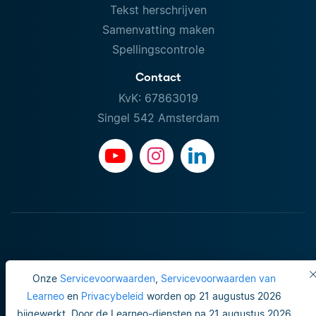
Tekst herschrijven
Samenvatting maken
Spellingscontrole
Contact
KvK: 67863019
Singel 542 Amsterdam
Onze
Servicevoorwaarden
,
Servicevoorwaarden van
Learneo
en
Privacybeleid
worden op 21 augustus 2026
bijgewerkt. Door de Learneo-diensten na 21 augustus 2026