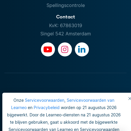
Spellingscontrole
Contact
KvK: 67863019
Singel 542 Amsterdam
Onze
Servicevoorwaarden
,
Servicevoorwaarden van
Learneo
en
Privacybeleid
worden op 21 augustus 2026
bijgewerkt. Door de Learneo-diensten na 21 augustus 2026
Gebruiksvoorwaarden
te blijven gebruiken, gaat u akkoord met de bijgewerkte
Servicevoorwaarden van Learneo en Servicevoorwaarden