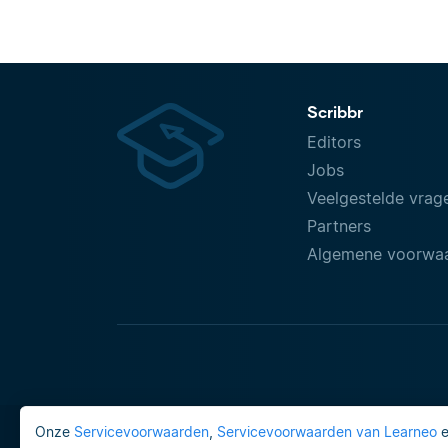
Scribbr
Editors
Jobs
Veelgestelde vrag
Partners
Algemene voorwa
Onze
Servicevoorwaarden
,
Servicevoorwaarden van Learneo