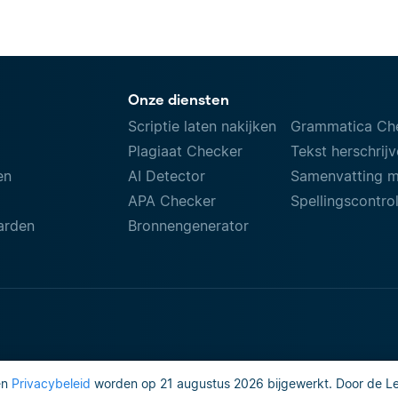
Onze diensten
Scriptie laten nakijken
Grammatica Ch
Plagiaat Checker
Tekst herschrij
en
AI Detector
Samenvatting 
APA Checker
Spellingscontro
arden
Bronnengenerator
en
Privacybeleid
worden op 21 augustus 2026 bijgewerkt. Door de Lea
Gebruiksvoorwaarden
Do not sell