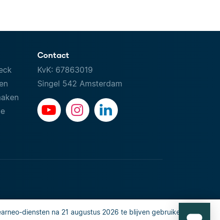
Contact
eck
KvK: 67863019
ven
Singel 542 Amsterdam
maken
le
rneo-diensten na 21 augustus 2026 te blijven gebruiken, gaat u
 or share my personal info
Veiligheid en privacy