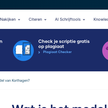
Nakijken
Citeren
AI Schrijftools
Knowle
en
Check je scriptie gratis
op plagiaat
Plagiaat Checker
del van Korthagen?