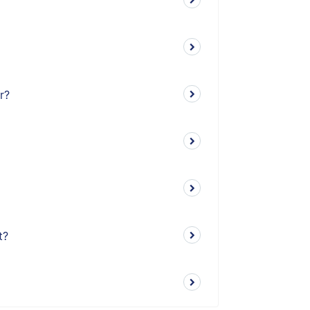
r?
t?