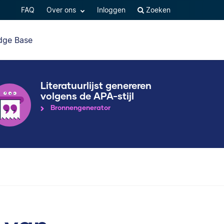
FAQ
Over ons
Inloggen
Zoeken
dge Base
Literatuurlijst genereren
volgens de APA-stijl
Bronnengenerator