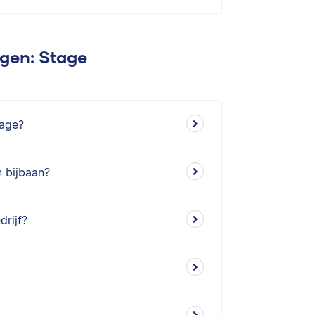
agen: Stage
tage?
 bijbaan?
drijf?