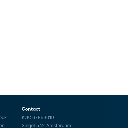
Contact
eck
KvK: 67863019
ven
Singel 542 Amsterdam