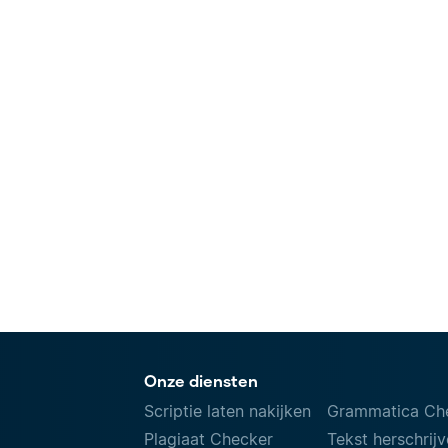
Onze diensten
Scriptie laten nakijken
Grammatica Ch
Plagiaat Checker
Tekst herschrij