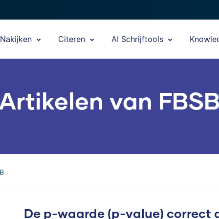
Nakijken
Citeren
AI Schrijftools
Knowle
Artikelen van FBS
SB
De p-waarde (p-value) correct 