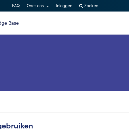
FAQ
Over ons
Inloggen
Zoeken
dge Base
B
gebruiken