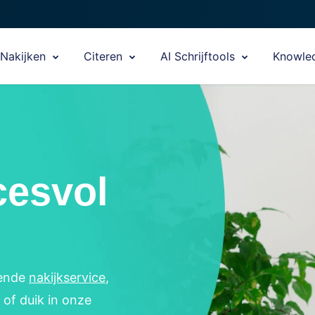
Nakijken
Citeren
AI Schrijftools
Knowle
cesvol
nende
nakijkservice
,
of duik in onze