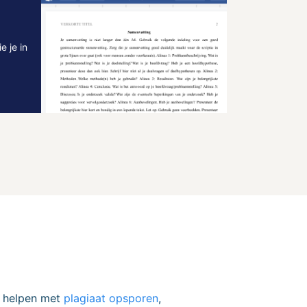
 je in
, helpen met
plagiaat opsporen
,