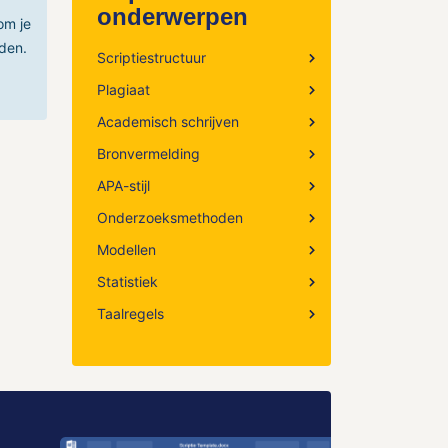
onderwerpen
om je
den.
Scriptiestructuur
Plagiaat
Academisch schrijven
Bronvermelding
APA-stijl
Onderzoeksmethoden
Modellen
Statistiek
Taalregels