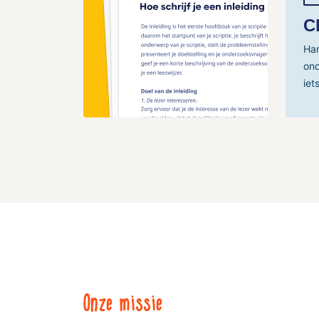
C
Han
ond
iet
Onze missie