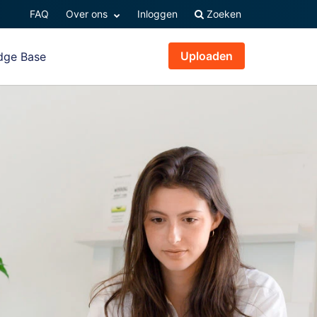
FAQ
Over ons
Inloggen
Zoeken
Uploaden
dge Base