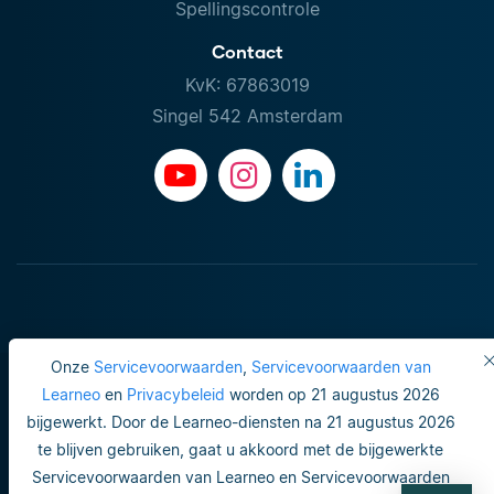
Spellingscontrole
Contact
KvK: 67863019
Singel 542 Amsterdam
Onze
Servicevoorwaarden
,
Servicevoorwaarden van
Learneo
en
Privacybeleid
worden op 21 augustus 2026
bijgewerkt. Door de Learneo-diensten na 21 augustus 2026
Gebruiksvoorwaarden
te blijven gebruiken, gaat u akkoord met de bijgewerkte
Servicevoorwaarden van Learneo en Servicevoorwaarden
Do not sell or share my personal info