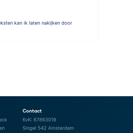
ksten kan ik laten nakijken door
Contact
eck
KvK: 67863019
ven
Singel 542 Amsterdam