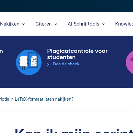
Nakijken
Citeren
AI Schrijftools
Knowle
en
Plagiaatcontrole voor
studenten
Doe de check
riptie in LaTeX-formaat laten nakijken?