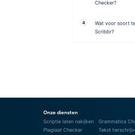
Checker?
Wat voor soort te
Scribbr?
Onze diensten
Scriptie laten nakijken
Grammatica Ch
Plagiaat Checker
Tekst herschrij