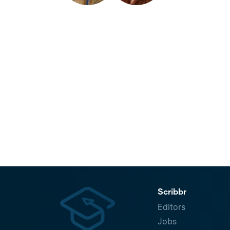
Scribbr
Editors
Jobs