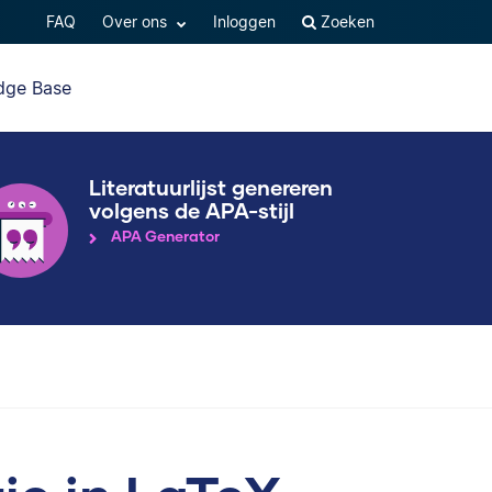
FAQ
Over ons
Inloggen
Zoeken
dge Base
Literatuurlijst genereren
volgens de APA-stijl
APA Generator