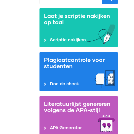
Laat je scriptie nakijken
op taal
Scriptie nakijken
Plagiaatcontrole voor
studenten
Doe de check
Literatuurlijst genereren
volgens de APA-stijl
APA Generator