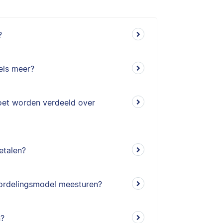
?
els meer?
oet worden verdeeld over
etalen?
oordelingsmodel meesturen?
n?