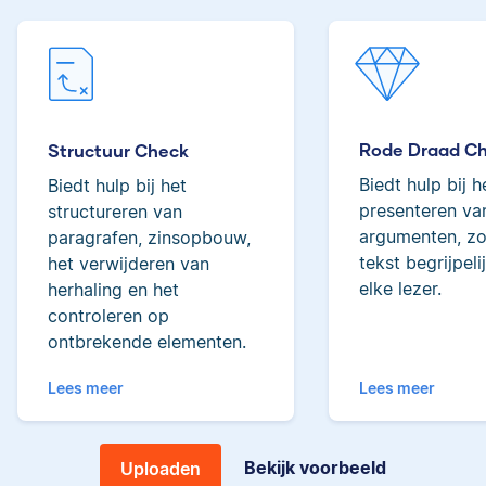
Lilianne
tot de top van Scribbrs
team.
Yves
Rode Draad C
Structuur Check
Biedt hulp bij h
Biedt hulp bij het
Lilianne heeft Engels
presenteren van
structureren van
gestudeerd, is docent
argumenten, zo
paragrafen, zinsopbouw,
journalistiek en heeft
tekst begrijpeli
als Scribbr-editor al
het verwijderen van
meer dan 600
elke lezer.
herhaling en het
Yves heeft een MSc in
studenten geholpen.
controleren op
Econometrie, is
ontbrekende elementen.
poëzieliefhebber en
heeft gewerkt als
Lees meer
Lees meer
wiskundebijlesleraar.
Ingrid
Bekijk voorbeeld
Uploaden