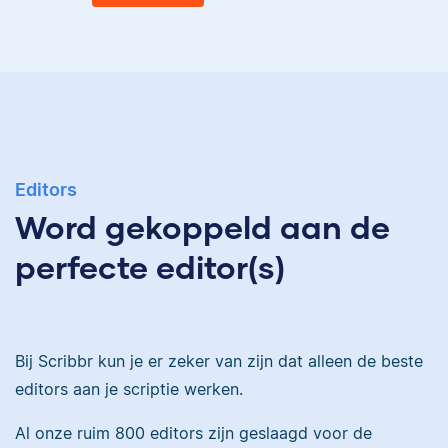
Eva
Ingrid is
taalwetenschapper,
heeft acht boeken
gepubliceerd en heeft
Eva is journalist en
bij Scribbr meer dan
Editors
werkt als senior editor
350 scripties
Word gekoppeld aan de
bij Scribbr waar ze al
geredigeerd.
meer dan 2,5 miljoen
perfecte editor(s)
woorden heeft
geredigeerd.
Maddy
Bij Scribbr kun je er zeker van zijn dat alleen de beste
Erica
editors aan je scriptie werken.
Al onze ruim 800 editors zijn geslaagd voor de