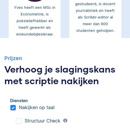
journalistiek en heeft
Econometrie, is
als Scribbr-editor al
poëzieliefhebber en
meer dan 600
heeft gewerkt als
studenten geholpen.
wiskundebijlesleraar.
Ingrid
Eva
Prijzen
Verhoog je slagingskans
met scriptie nakijken
Ingrid is
Eva is journalist en
taalwetenschapper,
Diensten
werkt als senior editor
heeft acht boeken
Nakijken op taal
bij Scribbr waar ze al
gepubliceerd en heeft
meer dan 2,5 miljoen
bij Scribbr meer dan
Structuur Check
woorden heeft
350 scripties