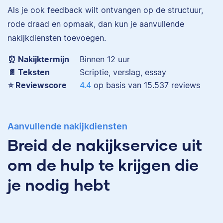
Eva is journalist en
Als je ook feedback wilt ontvangen op de structuur,
werkt als senior editor
rode draad en opmaak, dan kun je aanvullende
bij Scribbr waar ze al
nakijkdiensten toevoegen.
Maddy
meer dan 2,5 miljoen
woorden heeft
⏰ Nakijktermijn
Binnen 12 uur
geredigeerd.
📄 Teksten
Scriptie, verslag, essay
⭐️ Reviewscore
4.4
op basis van
15.537
reviews
Erica
Maddy heeft
Aanvullende nakijkdiensten
Psychologie
Breid de nakijkservice uit
gestudeerd, heeft als
junior onderzoeker
om de hulp te krijgen die
gewerkt bij Tilburg
University en is nu
je nodig hebt
senior editor.
Erica heeft Nederlands
gestudeerd en met 3,5
miljoen geredigeerde
woorden behoort ze