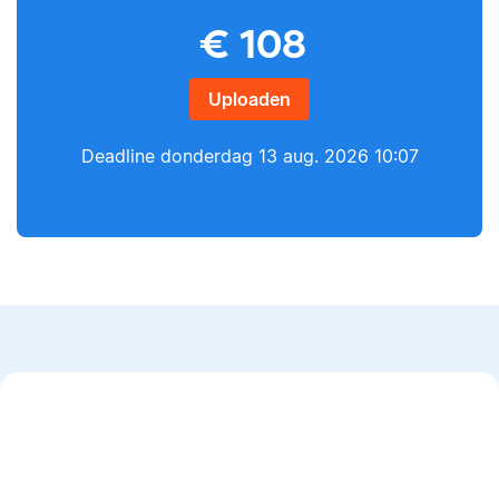
Yves
€
108
Lilianne
Uploaden
Deadline
donderdag 13 aug. 2026 10:07
Yves heeft een MSc in
Econometrie, is
Lilianne heeft Engels
poëzieliefhebber en
gestudeerd, is docent
heeft gewerkt als
journalistiek en heeft
wiskundebijlesleraar.
als Scribbr-editor al
meer dan 600
studenten geholpen.