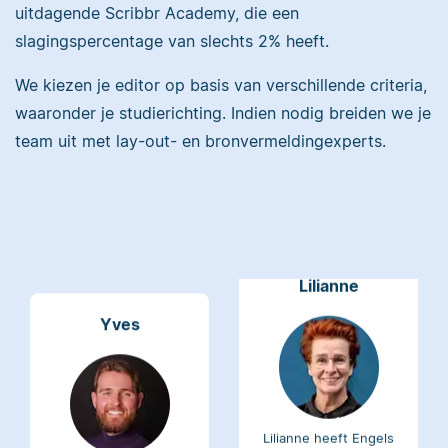
uitdagende Scribbr Academy, die een
Maddy heeft
slagingspercentage van slechts 2% heeft.
Psychologie
gestudeerd, heeft als
We kiezen je editor op basis van verschillende criteria,
Erica heeft Nederlands
junior onderzoeker
gestudeerd en met 3,5
waaronder je studierichting. Indien nodig breiden we je
gewerkt bij Tilburg
miljoen geredigeerde
University en is nu
team uit met lay-out- en bronvermeldingexperts.
woorden behoort ze
senior editor.
tot de top van Scribbrs
team.
Lilianne
Yves
Lilianne heeft Engels
gestudeerd, is docent
Yves heeft een MSc in