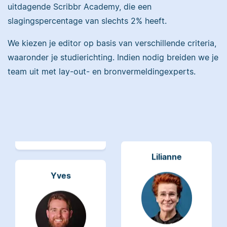
uitdagende Scribbr Academy, die een
slagingspercentage van slechts 2% heeft.
Maddy heeft
Psychologie
We kiezen je editor op basis van verschillende criteria,
gestudeerd, heeft als
waaronder je studierichting. Indien nodig breiden we je
Erica heeft Nederlands
junior onderzoeker
gestudeerd en met 3,5
team uit met lay-out- en bronvermeldingexperts.
gewerkt bij Tilburg
miljoen geredigeerde
University en is nu
woorden behoort ze
senior editor.
tot de top van Scribbrs
team.
Lilianne
Yves
Lilianne heeft Engels