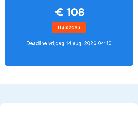
€
108
Yves
Lilianne
Uploaden
Deadline
vrijdag 14 aug. 2026 04:40
Yves heeft een MSc in
Econometrie, is
Lilianne heeft Engels
poëzieliefhebber en
gestudeerd, is docent
heeft gewerkt als
journalistiek en heeft
wiskundebijlesleraar.
als Scribbr-editor al
meer dan 600
studenten geholpen.