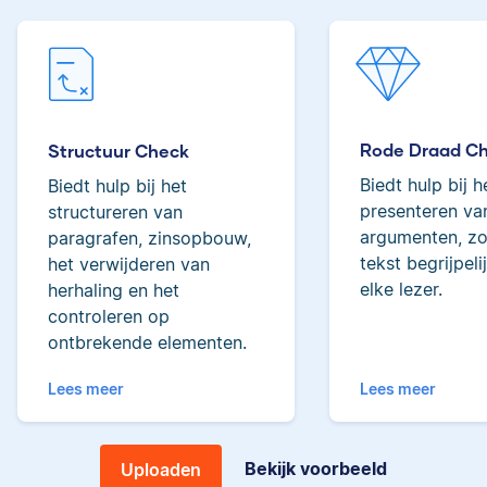
woorden behoort ze
tot de top van Scribbrs
Lilianne
team.
Rode Draad C
Structuur Check
Yves
Biedt hulp bij h
Biedt hulp bij het
presenteren van
structureren van
Lilianne heeft Engels
argumenten, zo
paragrafen, zinsopbouw,
gestudeerd, is docent
tekst begrijpeli
het verwijderen van
journalistiek en heeft
elke lezer.
herhaling en het
als Scribbr-editor al
controleren op
meer dan 600
ontbrekende elementen.
Yves heeft een MSc in
studenten geholpen.
Econometrie, is
Lees meer
Lees meer
poëzieliefhebber en
heeft gewerkt als
wiskundebijlesleraar.
Ingrid
Bekijk voorbeeld
Uploaden