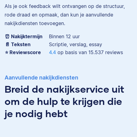
Als je ook feedback wilt ontvangen op de structuur,
Eva is journalist en
rode draad en opmaak, dan kun je aanvullende
werkt als senior editor
nakijkdiensten toevoegen.
bij Scribbr waar ze al
Maddy
meer dan 2,5 miljoen
⏰ Nakijktermijn
Binnen 12 uur
woorden heeft
📄 Teksten
Scriptie, verslag, essay
geredigeerd.
⭐️ Reviewscore
4.4
op basis van
15.537
reviews
Erica
Aanvullende nakijkdiensten
Maddy heeft
Breid de nakijkservice uit
Psychologie
gestudeerd, heeft als
om de hulp te krijgen die
junior onderzoeker
gewerkt bij Tilburg
je nodig hebt
University en is nu
senior editor.
Erica heeft Nederlands
gestudeerd en met 3,5
miljoen geredigeerde