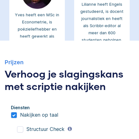
gestudeerd, is docent
Yves heeft een MSc in
journalistiek en heeft
Econometrie, is
als Scribbr-editor al
poëzieliefhebber en
meer dan 600
heeft gewerkt als
studenten geholpen.
wiskundebijlesleraar.
Prijzen
Ingrid
Eva
Verhoog je slagingskans
met scriptie nakijken
Diensten
Ingrid is
Eva is journalist en
Nakijken op taal
taalwetenschapper,
werkt als senior editor
heeft acht boeken
bij Scribbr waar ze al
Structuur Check
gepubliceerd en heeft
meer dan 2,5 miljoen
bij Scribbr meer dan