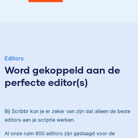
Eva
Ingrid is
taalwetenschapper,
heeft acht boeken
gepubliceerd en heeft
Editors
Eva is journalist en
bij Scribbr meer dan
Word gekoppeld aan de
werkt als senior editor
350 scripties
bij Scribbr waar ze al
geredigeerd.
perfecte editor(s)
meer dan 2,5 miljoen
woorden heeft
geredigeerd.
Maddy
Bij Scribbr kun je er zeker van zijn dat alleen de beste
editors aan je scriptie werken.
Erica
Al onze ruim 800 editors zijn geslaagd voor de