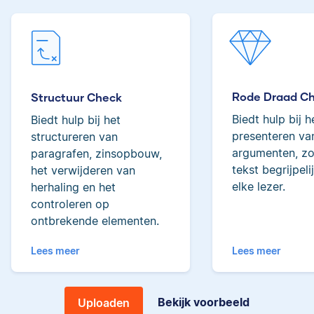
woorden behoort ze
tot de top van Scribbrs
Lilianne
team.
Rode Draad C
Structuur Check
Yves
Biedt hulp bij h
Biedt hulp bij het
presenteren van
structureren van
Lilianne heeft Engels
argumenten, zo
paragrafen, zinsopbouw,
gestudeerd, is docent
tekst begrijpeli
het verwijderen van
journalistiek en heeft
elke lezer.
herhaling en het
als Scribbr-editor al
meer dan 600
controleren op
Yves heeft een MSc in
studenten geholpen.
ontbrekende elementen.
Econometrie, is
poëzieliefhebber en
Lees meer
Lees meer
heeft gewerkt als
wiskundebijlesleraar.
Ingrid
Bekijk voorbeeld
Uploaden