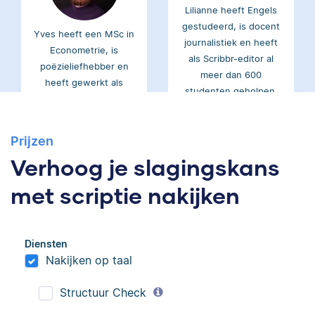
gestudeerd, is docent
Yves heeft een MSc in
journalistiek en heeft
Econometrie, is
als Scribbr-editor al
poëzieliefhebber en
meer dan 600
heeft gewerkt als
studenten geholpen.
wiskundebijlesleraar.
Ingrid
Prijzen
Eva
Verhoog je slagingskans
met scriptie nakijken
Diensten
Ingrid is
Eva is journalist en
Nakijken op taal
taalwetenschapper,
werkt als senior editor
heeft acht boeken
bij Scribbr waar ze al
Structuur Check
gepubliceerd en heeft
meer dan 2,5 miljoen
bij Scribbr meer dan