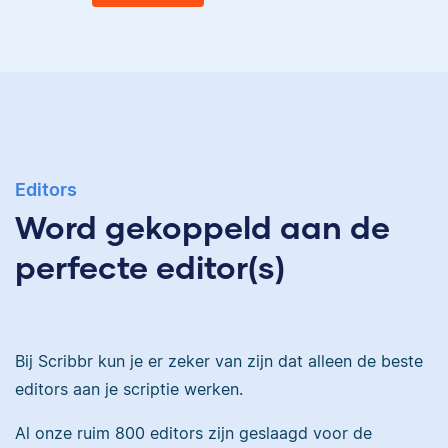
Eva
Ingrid is
taalwetenschapper,
heeft acht boeken
gepubliceerd en heeft
Editors
Eva is journalist en
bij Scribbr meer dan
Word gekoppeld aan de
werkt als senior editor
350 scripties
bij Scribbr waar ze al
geredigeerd.
perfecte editor(s)
meer dan 2,5 miljoen
woorden heeft
geredigeerd.
Maddy
Bij Scribbr kun je er zeker van zijn dat alleen de beste
editors aan je scriptie werken.
Erica
Al onze ruim 800 editors zijn geslaagd voor de