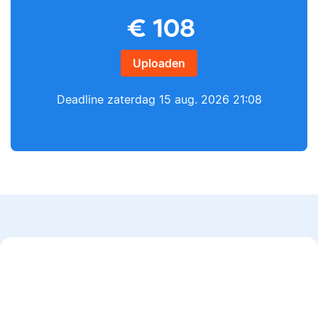
€
108
Yves
Lilianne
Uploaden
Deadline
zaterdag 15 aug. 2026 21:08
Yves heeft een MSc in
Econometrie, is
Lilianne heeft Engels
poëzieliefhebber en
gestudeerd, is docent
heeft gewerkt als
journalistiek en heeft
wiskundebijlesleraar.
als Scribbr-editor al
meer dan 600
studenten geholpen.