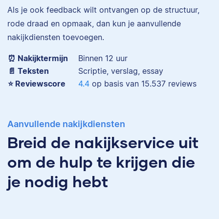
Als je ook feedback wilt ontvangen op de structuur,
Eva is journalist en
rode draad en opmaak, dan kun je aanvullende
werkt als senior editor
nakijkdiensten toevoegen.
bij Scribbr waar ze al
Maddy
meer dan 2,5 miljoen
⏰ Nakijktermijn
Binnen 12 uur
woorden heeft
📄 Teksten
Scriptie, verslag, essay
geredigeerd.
⭐️ Reviewscore
4.4
op basis van
15.537
reviews
Erica
Aanvullende nakijkdiensten
Maddy heeft
Breid de nakijkservice uit
Psychologie
gestudeerd, heeft als
om de hulp te krijgen die
junior onderzoeker
gewerkt bij Tilburg
je nodig hebt
University en is nu
Erica heeft Nederlands
senior editor.
gestudeerd en met 3,5
miljoen geredigeerde