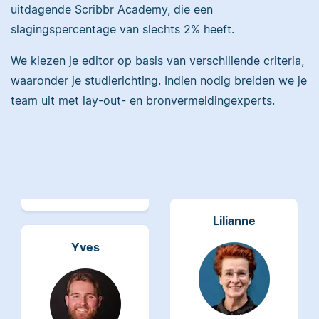
uitdagende Scribbr Academy, die een
slagingspercentage van slechts 2% heeft.
Maddy heeft
Psychologie
We kiezen je editor op basis van verschillende criteria,
gestudeerd, heeft als
Erica heeft Nederlands
waaronder je studierichting. Indien nodig breiden we je
junior onderzoeker
gestudeerd en met 3,5
team uit met lay-out- en bronvermeldingexperts.
gewerkt bij Tilburg
miljoen geredigeerde
University en is nu
woorden behoort ze
senior editor.
tot de top van Scribbrs
team.
Lilianne
Yves
Lilianne heeft Engels