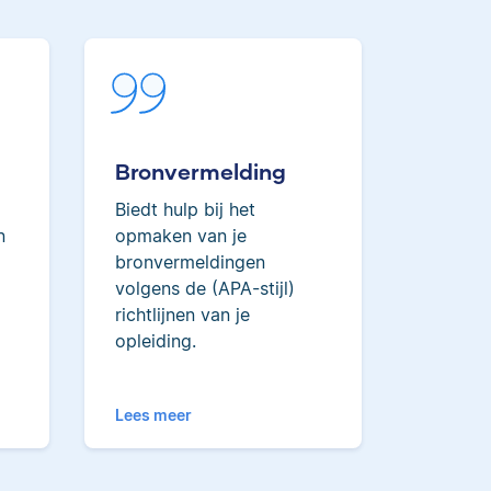
Maddy heeft Psychologie
gestudeerd, heeft als junior
onderzoeker gewerkt bij Tilburg
joen
University en is nu senior editor.
oort
team.
Bronvermelding
Biedt hulp bij het
Lilianne
n
opmaken van je
bronvermeldingen
volgens de (APA-stijl)
richtlijnen van je
opleiding.
Lilianne heeft Engels
gestudeerd, is docent
Lees meer
journalistiek en heeft als
Scribbr-editor al meer dan 600
ft
studenten geholpen.