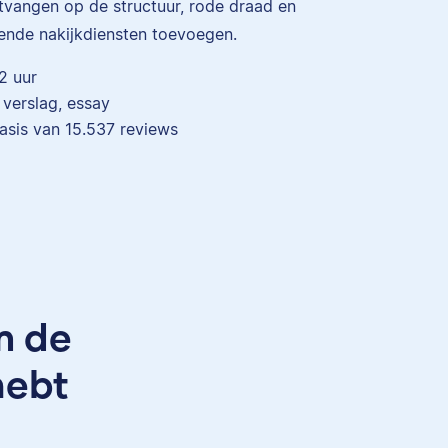
ntvangen op de structuur, rode draad en
ende nakijkdiensten toevoegen.
2 uur
, verslag, essay
asis van
15.537
reviews
als
ar ze
orden
m de
Maddy
hebt