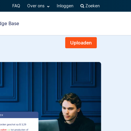
FAQ
Over ons
Inloggen
Zoeken
dge Base
Uploaden