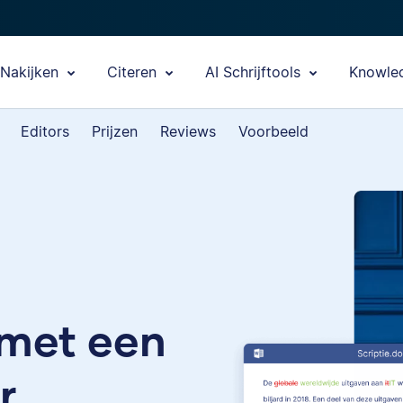
Nakijken
Citeren
AI Schrijftools
Knowle
Editors
Prijzen
Reviews
Voorbeeld
 met een
r