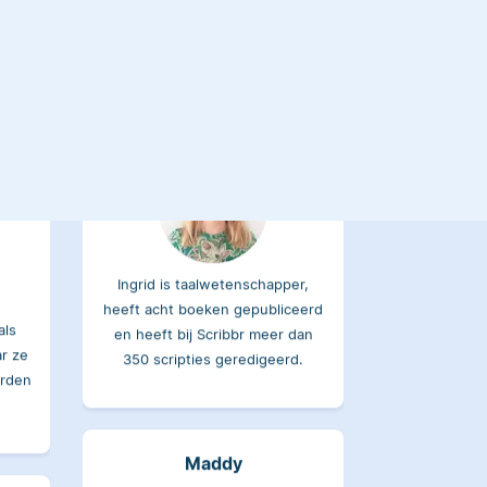
Ingrid
Ingrid is taalwetenschapper,
heeft acht boeken gepubliceerd
als
en heeft bij Scribbr meer dan
ar ze
350 scripties geredigeerd.
orden
Maddy