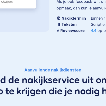
Als je ook feedback wilt o
opmaak, dan kun je aanvull
Eva
⏰ Nakijktermijn
Binnen 1
📄 Teksten
Scriptie
⭐️ Reviewscore
4.4
op b
Eva is journalist en werkt 
senior editor bij Scribbr wa
al meer dan 2,5 miljoen wo
heeft geredigeerd.
Aanvullende nakijkdiensten
id de nakijkservice uit o
p te krijgen die je nodig 
Erica