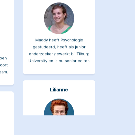
Maddy heeft Psychologie
gestudeerd, heeft als junior
onderzoeker gewerkt bij Tilburg
joen
University en is nu senior editor.
oort
team.
Lilianne
Lilianne heeft Engels
gestudeerd, is docent