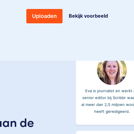
gewerkt als
wiskundebijlesleraar.
Bekijk voorbeeld
Uploaden
Eva
Eva is journalist en werkt 
senior editor bij Scribbr wa
al meer dan 2,5 miljoen wo
heeft geredigeerd.
aan de
Erica