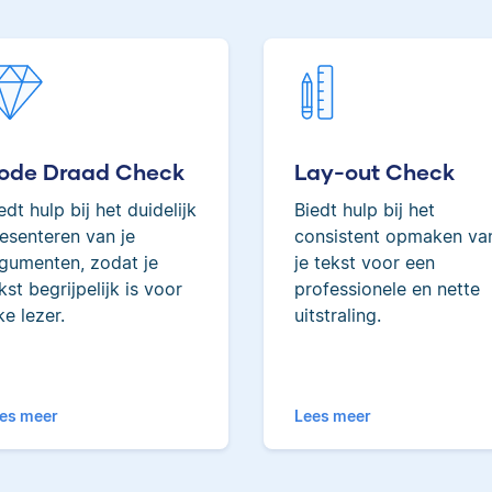
Erica heeft Nederlands
gestudeerd en met 3,5 mil
geredigeerde woorden beh
ze tot de top van Scribbrs 
ode Draad Check
Lay-out Check
edt hulp bij het duidelijk
Biedt hulp bij het
esenteren van je
consistent opmaken va
gumenten, zodat je
je tekst voor een
Yves
kst begrijpelijk is voor
professionele en nette
ke lezer.
uitstraling.
es meer
Lees meer
Yves heeft een MSc in
Econometrie, is
poëzieliefhebber en hee