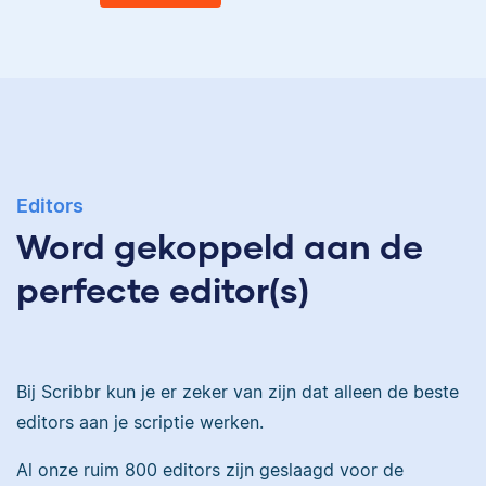
Eva
Ingrid is
taalwetenschapper,
heeft acht boeken
gepubliceerd en heeft
Editors
Eva is journalist en
bij Scribbr meer dan
Word gekoppeld aan de
werkt als senior editor
350 scripties
bij Scribbr waar ze al
geredigeerd.
perfecte editor(s)
meer dan 2,5 miljoen
woorden heeft
geredigeerd.
Maddy
Bij Scribbr kun je er zeker van zijn dat alleen de beste
editors aan je scriptie werken.
Erica
Al onze ruim 800 editors zijn geslaagd voor de