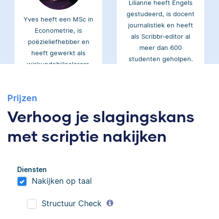
gestudeerd, is docent
Yves heeft een MSc in
journalistiek en heeft
Econometrie, is
als Scribbr-editor al
poëzieliefhebber en
meer dan 600
heeft gewerkt als
studenten geholpen.
wiskundebijlesleraar.
Ingrid
Prijzen
Eva
Verhoog je slagingskans
met scriptie nakijken
Ingrid is
Diensten
Eva is journalist en
taalwetenschapper,
Nakijken op taal
werkt als senior editor
heeft acht boeken
bij Scribbr waar ze al
gepubliceerd en heeft
Structuur Check
meer dan 2,5 miljoen
bij Scribbr meer dan