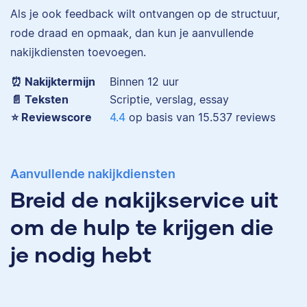
Als je ook feedback wilt ontvangen op de structuur,
Eva is journalist en
rode draad en opmaak, dan kun je aanvullende
werkt als senior editor
nakijkdiensten toevoegen.
bij Scribbr waar ze al
Maddy
meer dan 2,5 miljoen
⏰ Nakijktermijn
Binnen 12 uur
woorden heeft
📄 Teksten
Scriptie, verslag, essay
geredigeerd.
⭐️ Reviewscore
4.4
op basis van
15.537
reviews
Erica
Aanvullende nakijkdiensten
Maddy heeft
Psychologie
Breid de nakijkservice uit
gestudeerd, heeft als
om de hulp te krijgen die
junior onderzoeker
gewerkt bij Tilburg
je nodig hebt
University en is nu
senior editor.
Erica heeft Nederlands
gestudeerd en met 3,5
miljoen geredigeerde