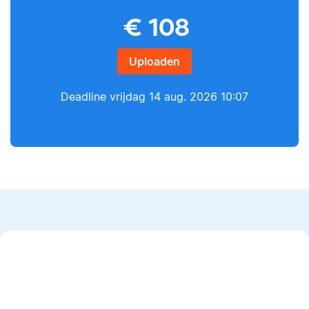
€
108
Yves
Lilianne
Uploaden
Deadline
vrijdag 14 aug. 2026 10:07
Yves heeft een MSc in
Econometrie, is
Lilianne heeft Engels
poëzieliefhebber en
gestudeerd, is docent
heeft gewerkt als
journalistiek en heeft
wiskundebijlesleraar.
als Scribbr-editor al
meer dan 600
studenten geholpen.