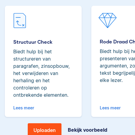
woorden behoort ze
tot de top van Scribbrs
Lilianne
team.
Rode Draad C
Structuur Check
Yves
Biedt hulp bij h
Biedt hulp bij het
presenteren van
Lilianne heeft Engels
structureren van
gestudeerd, is docent
argumenten, zo
paragrafen, zinsopbouw,
journalistiek en heeft
tekst begrijpeli
het verwijderen van
als Scribbr-editor al
elke lezer.
herhaling en het
meer dan 600
controleren op
Yves heeft een MSc in
studenten geholpen.
ontbrekende elementen.
Econometrie, is
poëzieliefhebber en
Lees meer
Lees meer
heeft gewerkt als
wiskundebijlesleraar.
Ingrid
Bekijk voorbeeld
Uploaden