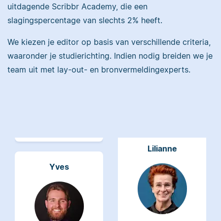
uitdagende Scribbr Academy, die een
slagingspercentage van slechts 2% heeft.
Maddy heeft
Psychologie
We kiezen je editor op basis van verschillende criteria,
gestudeerd, heeft als
Erica heeft Nederlands
waaronder je studierichting. Indien nodig breiden we je
junior onderzoeker
gestudeerd en met 3,5
gewerkt bij Tilburg
team uit met lay-out- en bronvermeldingexperts.
miljoen geredigeerde
University en is nu
woorden behoort ze
senior editor.
tot de top van Scribbrs
team.
Lilianne
Yves
Lilianne heeft Engels