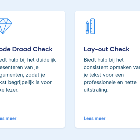
Erica heeft Nederlands
gestudeerd en met 3,5 mil
geredigeerde woorden beh
ze tot de top van Scribbrs 
ode Draad Check
Lay-out Check
edt hulp bij het duidelijk
Biedt hulp bij het
esenteren van je
consistent opmaken va
gumenten, zodat je
je tekst voor een
Yves
kst begrijpelijk is voor
professionele en nette
ke lezer.
uitstraling.
es meer
Lees meer
Yves heeft een MSc in
Econometrie, is
poëzieliefhebber en hee