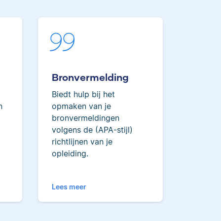
Maddy heeft Psychologie
gestudeerd, heeft als junior
onderzoeker gewerkt bij Tilburg
joen
University en is nu senior editor.
oort
team.
Bronvermelding
Biedt hulp bij het
Lilianne
n
opmaken van je
bronvermeldingen
volgens de (APA-stijl)
richtlijnen van je
opleiding.
Lilianne heeft Engels
gestudeerd, is docent
Lees meer
journalistiek en heeft als
Scribbr-editor al meer dan 600
ft
studenten geholpen.