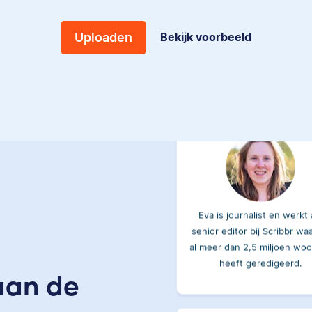
gewerkt als
wiskundebijlesleraar.
Bekijk voorbeeld
Uploaden
Eva
Eva is journalist en werkt 
senior editor bij Scribbr wa
al meer dan 2,5 miljoen wo
heeft geredigeerd.
aan de
Erica