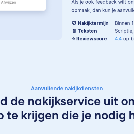
Als je ook feedback wilt o
opmaak, dan kun je aanvull
Eva
⏰ Nakijktermijn
Binnen 1
📄 Teksten
Scriptie
⭐️ Reviewscore
4.4
op b
Eva is journalist en werkt 
senior editor bij Scribbr wa
al meer dan 2,5 miljoen wo
heeft geredigeerd.
Aanvullende nakijkdiensten
id de nakijkservice uit o
p te krijgen die je nodig 
Erica