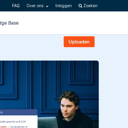
FAQ
Over ons
Inloggen
Zoeken
dge Base
Uploaden