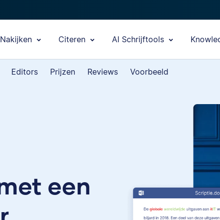
Nakijken
Citeren
AI Schrijftools
Knowle
Editors
Prijzen
Reviews
Voorbeeld
 met een
r