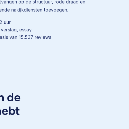
ntvangen op de structuur, rode draad en
ende nakijkdiensten toevoegen.
2 uur
, verslag, essay
asis van
15.537
reviews
als
ar ze
orden
m de
Maddy
hebt