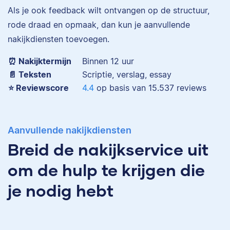
Eva is journalist en
Als je ook feedback wilt ontvangen op de structuur,
werkt als senior editor
rode draad en opmaak, dan kun je aanvullende
bij Scribbr waar ze al
nakijkdiensten toevoegen.
Maddy
meer dan 2,5 miljoen
woorden heeft
⏰ Nakijktermijn
Binnen 12 uur
geredigeerd.
📄 Teksten
Scriptie, verslag, essay
⭐️ Reviewscore
4.4
op basis van
15.537
reviews
Erica
Maddy heeft
Aanvullende nakijkdiensten
Psychologie
Breid de nakijkservice uit
gestudeerd, heeft als
junior onderzoeker
om de hulp te krijgen die
gewerkt bij Tilburg
University en is nu
je nodig hebt
senior editor.
Erica heeft Nederlands
gestudeerd en met 3,5
miljoen geredigeerde
woorden behoort ze