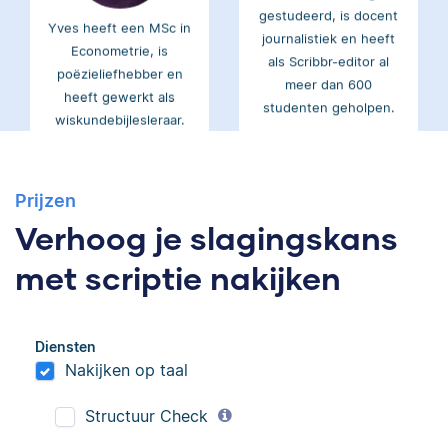
Yves heeft een MSc in
journalistiek en heeft
Econometrie, is
als Scribbr-editor al
poëzieliefhebber en
meer dan 600
heeft gewerkt als
studenten geholpen.
wiskundebijlesleraar.
Ingrid
Eva
Prijzen
Verhoog je slagingskans
met scriptie nakijken
Ingrid is
Eva is journalist en
Diensten
taalwetenschapper,
werkt als senior editor
Nakijken op taal
heeft acht boeken
bij Scribbr waar ze al
gepubliceerd en heeft
meer dan 2,5 miljoen
Structuur Check
bij Scribbr meer dan
woorden heeft
350 scripties