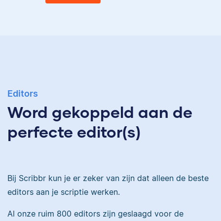
Eva
Ingrid is
taalwetenschapper,
heeft acht boeken
gepubliceerd en heeft
Eva is journalist en
bij Scribbr meer dan
Editors
werkt als senior editor
350 scripties
Word gekoppeld aan de
bij Scribbr waar ze al
geredigeerd.
meer dan 2,5 miljoen
perfecte editor(s)
woorden heeft
geredigeerd.
Maddy
Bij Scribbr kun je er zeker van zijn dat alleen de beste
Erica
editors aan je scriptie werken.
Al onze ruim 800 editors zijn geslaagd voor de