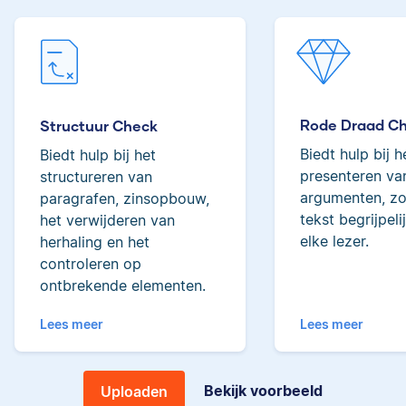
Lilianne
tot de top van Scribbrs
team.
Rode Draad C
Structuur Check
Yves
Biedt hulp bij h
Biedt hulp bij het
Lilianne heeft Engels
presenteren van
structureren van
gestudeerd, is docent
argumenten, zo
paragrafen, zinsopbouw,
journalistiek en heeft
tekst begrijpeli
het verwijderen van
als Scribbr-editor al
elke lezer.
herhaling en het
meer dan 600
Yves heeft een MSc in
controleren op
studenten geholpen.
Econometrie, is
ontbrekende elementen.
poëzieliefhebber en
Lees meer
Lees meer
heeft gewerkt als
wiskundebijlesleraar.
Ingrid
Bekijk voorbeeld
Uploaden