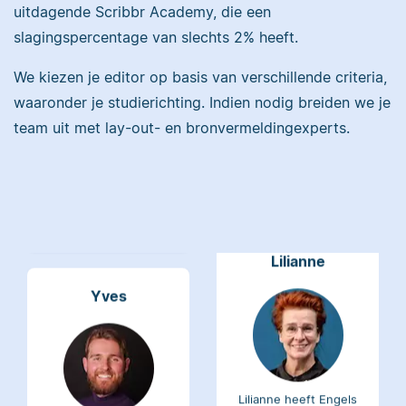
uitdagende Scribbr Academy, die een
Maddy heeft
slagingspercentage van slechts 2% heeft.
Psychologie
gestudeerd, heeft als
We kiezen je editor op basis van verschillende criteria,
Erica heeft Nederlands
junior onderzoeker
waaronder je studierichting. Indien nodig breiden we je
gestudeerd en met 3,5
gewerkt bij Tilburg
miljoen geredigeerde
team uit met lay-out- en bronvermeldingexperts.
University en is nu
woorden behoort ze
senior editor.
tot de top van Scribbrs
team.
Lilianne
Yves
Lilianne heeft Engels
gestudeerd, is docent