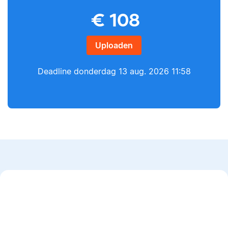
Yves
€
108
Lilianne
Uploaden
Deadline
donderdag 13 aug. 2026 11:58
Yves heeft een MSc in
Econometrie, is
Lilianne heeft Engels
poëzieliefhebber en
gestudeerd, is docent
heeft gewerkt als
journalistiek en heeft
wiskundebijlesleraar.
als Scribbr-editor al
meer dan 600
studenten geholpen.