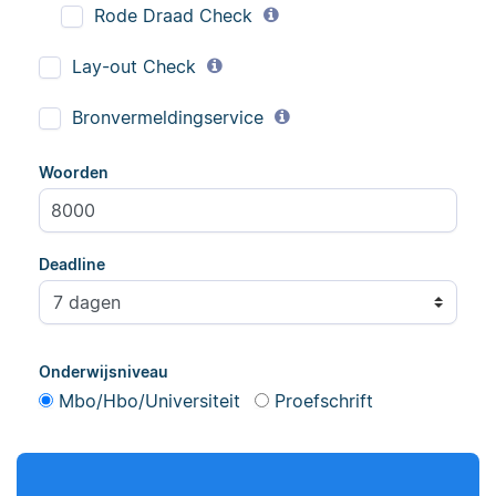
geredigeerd.
Rode Draad Check
geredigeerd.
Lay-out Check
Erica
Bronvermeldingservice
Maddy
Woorden
Deadline
Erica heeft Nederlands
Maddy heeft
gestudeerd en met 3,5
Psychologie
miljoen geredigeerde
gestudeerd, heeft als
woorden behoort ze
junior onderzoeker
Onderwijsniveau
tot de top van Scribbrs
gewerkt bij Tilburg
Mbo/Hbo/Universiteit
Proefschrift
team.
University en is nu
senior editor.